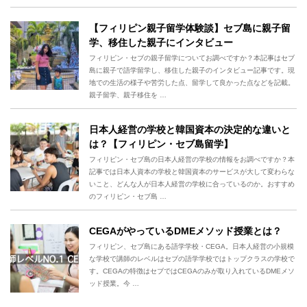
【フィリピン親子留学体験談】セブ島に親子留
学、移住した親子にインタビュー
フィリピン・セブの親子留学についてお調べですか？本記事はセブ
島に親子で語学留学し、移住した親子のインタビュー記事です。現
地での生活の様子や苦労した点、留学して良かった点などを記載。
親子留学、親子移住を …
日本人経営の学校と韓国資本の決定的な違いと
は？【フィリピン・セブ島留学】
フィリピン・セブ島の日本人経営の学校の情報をお調べですか？本
記事では日本人資本の学校と韓国資本のサービスが大して変わらな
いこと、どんな人が日本人経営の学校に合っているのか。おすすめ
のフィリピン・セブ島 …
CEGAがやっているDMEメソッド授業とは？
フィリピン、セブ島にある語学学校・CEGA。日本人経営の小規模
な学校で講師のレベルはセブの語学学校ではトップクラスの学校で
す。CEGAの特徴はセブではCEGAのみが取り入れているDMEメソ
ッド授業。今 …