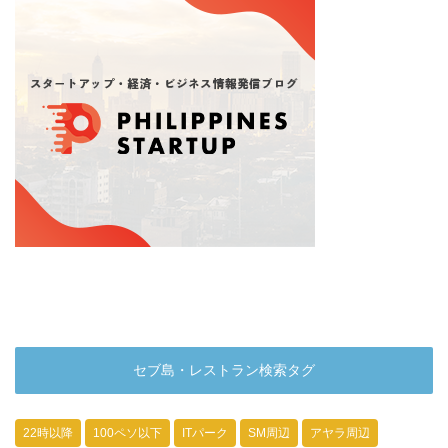
セブ島・レストラン検索タグ
22時以降
100ペソ以下
ITパーク
SM周辺
アヤラ周辺