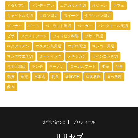
イタリアン
インディアン
エスカリオ周辺
オシャレ
カフェ
キャピトル周辺
コロン周辺
スイーツ
タランバン周辺
ディナー
デート
バニラッド周辺
バーガー
パークモール周辺
ピザ
ファストフード
フィリピン料理
ブサイ周辺
ベジタリアン
マクタン島周辺
マボロ周辺
マンゴー周辺
マンダウエ周辺
ミーティング
メキシカン
ラバンゴン周辺
ラホグ周辺
ランチ
ラーメン
ローカルフード
中華
仕事
勉強
家族
日本食
朝食
爆速WIFI
韓国料理
食べ放題
飲み
お問い合わせ
プロフィール
ササセブ