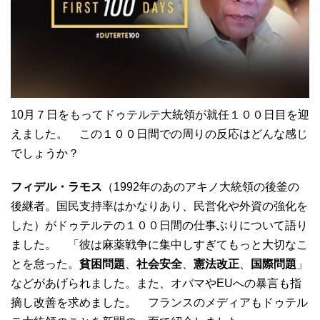
10月７日をもってドゥテルテ大統領が就任１００日目を迎
えました。 この１００日間での周りの反応はどんな感じ
でしょうか？
フィデル・ラモス
（1992年のあのアキノ大統領の後釜の
後継者。国民支持率はかなりあり、民営化や外資の強化を
した）がドゥテルテの１００日間の仕事ぶりについて語り
ました。 「彼は麻薬戦争に集中しすぎてもっと大切なこ
とを怠った。
貧困問題
、
社会安全
、
憲法改正
、
国際問題
」
などがあげられました。また、オバマやEUへの暴言も指
摘し改善を求めました。 フランスのメディアもドゥテル