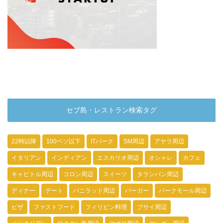
セブ島・レストラン検索タグ
22時以降
100ペソ以下
ITパーク
SM周辺
アヤラ周辺
イタリアン
インディアン
エスカリオ周辺
オシャレ
カフェ
キャピトル周辺
コロン周辺
スイーツ
タランバン周辺
ディナー
デート
バニラッド周辺
バーガー
パークモール周辺
ピザ
ファストフード
フィリピン料理
ブサイ周辺