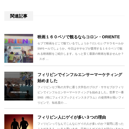
関連記事
映画１６０ペソで観るならコロン・ORIENTE
セブで映画をどこで観ているでしょうか？だいたいアヤラモールか
SMモールでしょうか。今日はササセブが愛用する１６０ペソで観
れる映画館をご紹介します。もっと安く最新の映画を観ませんか？
スポ …
フィリピンでインフルエンサーマーケティング
始めました
フィリピンセブ島の大学に通う大学生のブログ・ササセブがフィリ
ピンでインフルエンサーマーケティングを始めました。世界で一番
SNS（特にフェイスブックとインスタグラム）の使用率が高いフィ
リピンで、知名度の …
フィリピン人にゲイが多い３つの理由
フィリピンってなんでこんなにゲイの人が多いのか？疑問に思った
ことがある人、いると思います。日本にもゲイの人が沢山いるかと