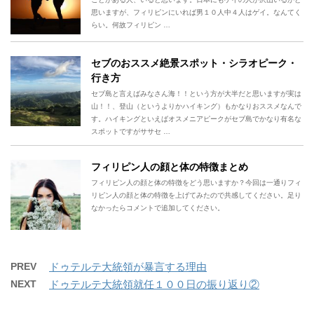
思いますが、フィリピンにいれば男１０人中４人はゲイ。なんてく
らい。何故フィリピン …
セブのおススメ絶景スポット・シラオピーク・
行き方
セブ島と言えばみなさん海！！という方が大半だと思いますが実は
山！！、登山（というよりかハイキング）もかなりおススメなんで
す。ハイキングといえばオスメニアピークがセブ島でかなり有名な
スポットですがササセ …
フィリピン人の顔と体の特徴まとめ
フィリピン人の顔と体の特徴をどう思いますか？今回は一通りフィ
リピン人の顔と体の特徴を上げてみたので共感してください。足り
なかったらコメントで追加してください。
PREV
ドゥテルテ大統領が暴言する理由
NEXT
ドゥテルテ大統領就任１００日の振り返り②