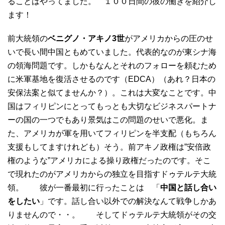
ることはやってました。 １００日間の彼の働きを紹介し
ます！
前大統領の
ベニグノ・アキノ3世
がアメリカからの圧のせ
いで長い間中国ともめていました。代表的なのが東シナ海
の領海問題です。しかもなんとそれのフォローを頼むため
に米軍基地を復活させるのです（EDCA）（あれ？日本の
安保法案と似てませんか？）。これは大変なことです。中
国はフィリピンにとってもっとも大切なビジネスパートナ
ーの国の一つでもあり景気はこの問題のせいで悪化。ま
た、アメリカが軍を用いてフィリピンを半支配（もちろん
支援もしてますけれども）そう。前アキノ政権は”安倍政
権のような”アメリカによる操り政権だったのです。そこ
で現れたのがアメリカからの独立を目指すドゥテルテ大統
領。 彼が一番最初に行ったことは 「
中国と話し合い
をしたい
」です。話し合い以外での解決なんて戦争しかあ
りませんので・・。 そしてドゥテルテ大統領がその交