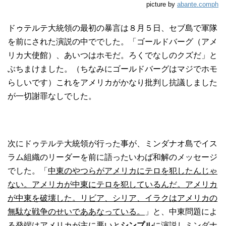
picture by
abante.comph
ドゥテルテ大統領の最初の暴言は８月５日、セブ島で軍隊
を前にされた演説の中ででした。「ゴールドバーグ（アメ
リカ大使館）、あいつはホモだ。ろくでなしのクズだ」と
ぶちまけました。（ちなみにゴールドバーグはマジでホモ
らしいです）これをアメリカがかなり批判し抗議しました
が一切謝罪なしでした。
次にドゥテルテ大統領が行った事が、ミンダナオ島でイス
ラム組織のリーダーを前に語ったいわば和解のメッセージ
でした。「
中東のやつらがアメリカにテロを犯したんじゃ
ない。アメリカが中東にテロを犯しているんだ。アメリカ
が中東を破壊した。リビア、シリア、イラクはアメリカの
無駄な戦争のせいでああなっている。
」と、中東問題によ
る発端はアメリカが主に悪いと
シンプル
に演説しミンダナ