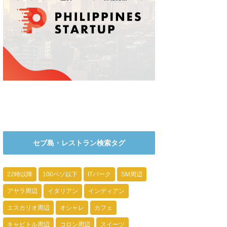
セブ島・レストラン検索タグ
22時以降
100ペソ以下
ITパーク
SM周辺
アヤラ周辺
イタリアン
インディアン
エスカリオ周辺
オシャレ
カフェ
キャピトル周辺
コロン周辺
スイーツ