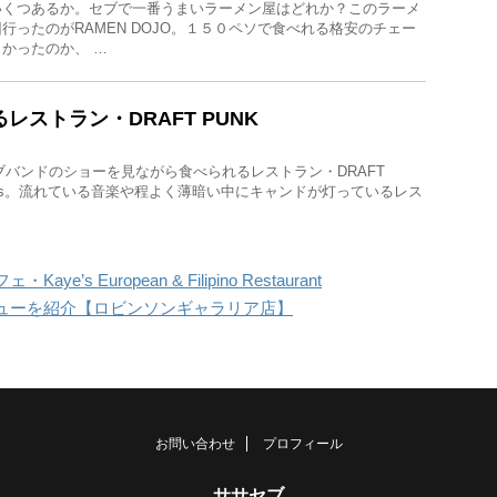
いくつあるか。セブで一番うまいラーメン屋はどれか？このラーメ
行ったのがRAMEN DOJO。１５０ペソで食べれる格安のチェー
かったのか、 …
レストラン・DRAFT PUNK
ブバンドのショーを見ながら食べられるレストラン・DRAFT
 Skewers。流れている音楽や程よく薄暗い中にキャンドが灯っているレス
s European & Filipino Restaurant
ューを紹介【ロビンソンギャラリア店】
お問い合わせ
プロフィール
ササセブ