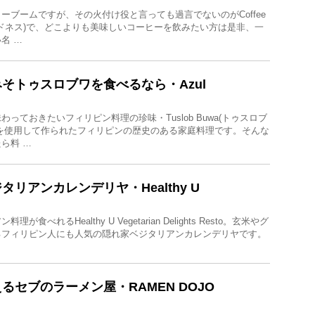
ーブームですが、その火付け役と言っても過言でないのがCoffee
マッドネス)で、どこよりも美味しいコーヒーを飲みたい方は是非、一
名 …
そトゥスロブワを食べるなら・Azul
っておきたいフィリピン料理の珍味・Tuslob Buwa(トゥスロブ
を使用して作られたフィリピンの歴史のある家庭料理です。そんな
ら料 …
リアンカレンデリヤ・Healthy U
食べれるHealthy U Vegetarian Delights Resto。玄米やグ
るフィリピン人にも人気の隠れ家ベジタリアンカレンデリヤです。
るセブのラーメン屋・RAMEN DOJO