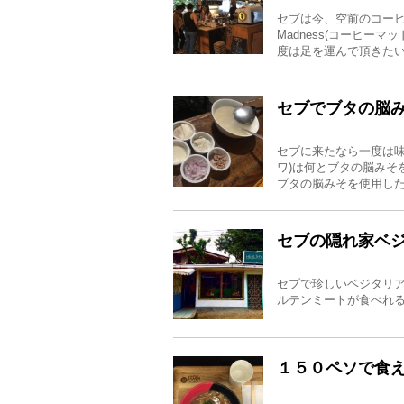
セブは今、空前のコーヒ
Madness(コーヒー
度は足を運んで頂きたい
セブでブタの脳み
セブに来たなら一度は味わ
ワ)は何とブタの脳みそ
ブタの脳みそを使用した
セブの隠れ家ベジタ
セブで珍しいベジタリアン料理が
ルテンミートが食べれ
１５０ペソで食え