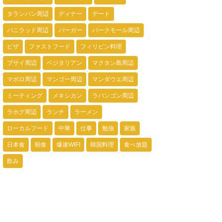
タランバン周辺
ディナー
デート
バニラッド周辺
バーガー
パークモール周辺
ピザ
ファストフード
フィリピン料理
ブサイ周辺
ベジタリアン
マクタン島周辺
マボロ周辺
マンゴー周辺
マンダウエ周辺
ミーティング
メキシカン
ラバンゴン周辺
ラホグ周辺
ランチ
ラーメン
ローカルフード
中華
仕事
勉強
家族
日本食
朝食
爆速WIFI
韓国料理
食べ放題
飲み