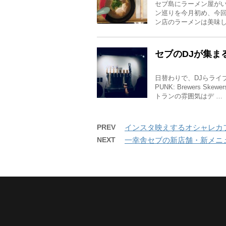
セブ島にラーメン屋が
ン巡りを今月初め、今回
ン店のラーメンは美味し
セブのDJが集まる
日替わりで、DJらライ
PUNK: Brewers
トランの雰囲気はデ …
PREV
インスタ映えするオシャレカフェ・Kaye’
NEXT
一幸舎セブの新店舗・新メニ