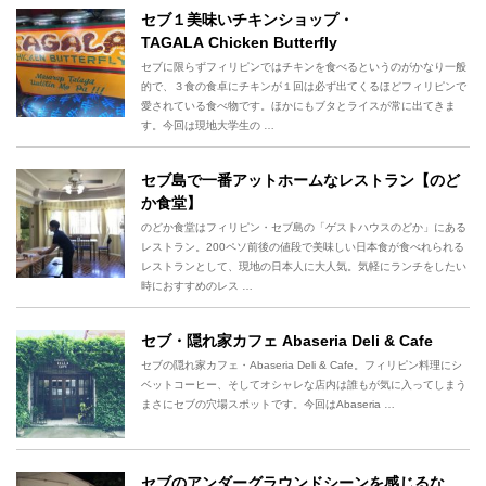
セブ１美味いチキンショップ・
TAGALA Chicken Butterfly
セブに限らずフィリピンではチキンを食べるというのがかなり一般
的で、３食の食卓にチキンが１回は必ず出てくるほどフィリピンで
愛されている食べ物です。ほかにもブタとライスが常に出てきま
す。今回は現地大学生の …
セブ島で一番アットホームなレストラン【のど
か食堂】
のどか食堂はフィリピン・セブ島の「ゲストハウスのどか」にある
レストラン。200ペソ前後の値段で美味しい日本食が食べれられる
レストランとして、現地の日本人に大人気。気軽にランチをしたい
時におすすめのレス …
セブ・隠れ家カフェ Abaseria Deli & Cafe
セブの隠れ家カフェ・Abaseria Deli & Cafe。フィリピン料理にシ
ベットコーヒー、そしてオシャレな店内は誰もが気に入ってしまう
まさにセブの穴場スポットです。今回はAbaseria …
セブのアンダーグラウンドシーンを感じるな