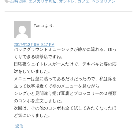
-
22時以降
,
エスカリオ周辺
,
オシャレ
,
カフェ
,
ベジタリアン
Yama
より:
2017年12月8日 9:17 PM
バックグラウンドミュージックが静かに流れる、ゆっ
くりできる喫茶店ですね。
日曜夜ウェイトレスが一人だけで、テキパキと客の応
対をしていました。
メニューは壁に貼ってあるだけだったので、私は席を
立って炊事場近くで壁のメニューを見ながら
シシグかと見間違う揚げ豆腐とブロッコリーの２種類
のコンボを注文しました。
次回は、その他のコンボも全て試してみたくなったほ
ど気にいりました。
返信