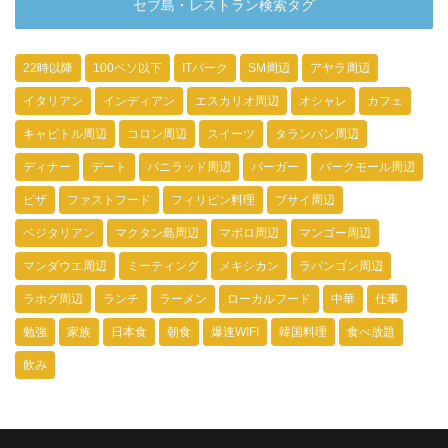
セブ島・レストラン検索タグ
22時以降
100ペソ以下
ITパーク
SM周辺
アヤラ周辺
イタリアン
インディアン
エスカリオ周辺
オシャレ
カフェ
キャピトル周辺
コロン周辺
スイーツ
タランバン周辺
ディナー
デート
バニラッド周辺
バーガー
パークモール周辺
ピザ
ファストフード
フィリピン料理
ブサイ周辺
ベジタリアン
マクタン島周辺
マボロ周辺
マンゴー周辺
マンダウエ周辺
ミーティング
メキシカン
ラバンゴン周辺
ラホグ周辺
ランチ
ラーメン
ローカルフード
中華
仕事
勉強
家族
日本食
朝食
爆速WIFI
韓国料理
食べ放題
飲み