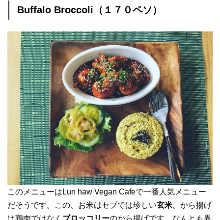
Buffalo Broccoli（１７０ペソ）
このメニューはLun haw Vegan Cafeで一番人気メニュー
だそうです。この、お米はセブでは珍しい
玄米
、から揚げ
は鶏肉ではなく
ブロッコリー
のから揚げです。なんとも異