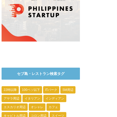
セブ島・レストラン検索タグ
22時以降
100ペソ以下
ITパーク
SM周辺
アヤラ周辺
イタリアン
インディアン
エスカリオ周辺
オシャレ
カフェ
キャピトル周辺
コロン周辺
スイーツ