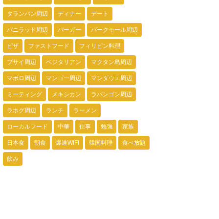
タランバン周辺
ディナー
デート
バニラッド周辺
バーガー
パークモール周辺
ピザ
ファストフード
フィリピン料理
ブサイ周辺
ベジタリアン
マクタン島周辺
マボロ周辺
マンゴー周辺
マンダウエ周辺
ミーティング
メキシカン
ラバンゴン周辺
ラホグ周辺
ランチ
ラーメン
ローカルフード
中華
仕事
勉強
家族
日本食
朝食
爆速WIFI
韓国料理
食べ放題
飲み